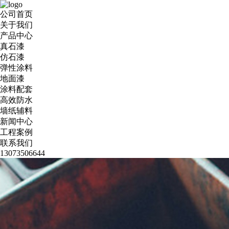
公司首页
关于我们
产品中心
真石漆
仿石漆
弹性涂料
地面漆
涂料配套
高效防水
墙纸辅料
新闻中心
工程案例
联系我们
13073506644